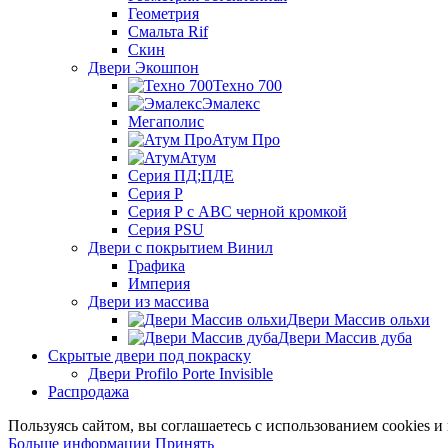
Геометрия
Смальта Rif
Скин
Двери Экошпон
Техно 700
Эмалекс
Мегаполис
Атум Про
Атум
Серия ПД;ПДЕ
Серия Р
Серия Р с АВС черной кромкой
Серия PSU
Двери с покрытием Винил
Графика
Империя
Двери из массива
Двери Массив ольхи
Двери Массив дуба
Скрытые двери под покраску
Двери Profilo Porte Invisible
Распродажа
Пользуясь сайтом, вы соглашаетесь с использованием cookies 
Больше
Больше информации
Принять