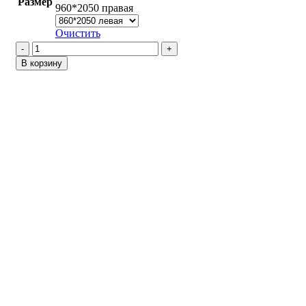
Размер
960*2050 правая
Очистить
Количество
товара
В корзину
Домино
/
Белый
матовый