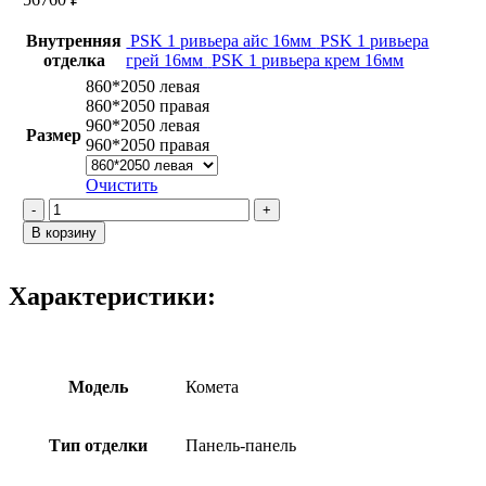
Внутренняя
PSK 1 ривьера айс 16мм
PSK 1 ривьера
отделка
грей 16мм
PSK 1 ривьера крем 16мм
860*2050 левая
860*2050 правая
960*2050 левая
Размер
960*2050 правая
Очистить
Количество
товара
В корзину
Комета
/
PSK
Характеристики:
1
Ривьера
грей
Модель
Комета
Тип отделки
Панель-панель