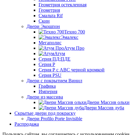
Геометрия остекленная
Геометрия
Смальта Rif
Скин
Двери Экошпон
Техно 700
Эмалекс
Мегаполис
Атум Про
Атум
Серия ПД;ПДЕ
Серия Р
Серия Р с АВС черной кромкой
Серия PSU
Двери с покрытием Винил
Графика
Империя
Двери из массива
Двери Массив ольхи
Двери Массив дуба
Скрытые двери под покраску
Двери Profilo Porte Invisible
Распродажа
Пользуясь сайтом, вы соглашаетесь с использованием cookies