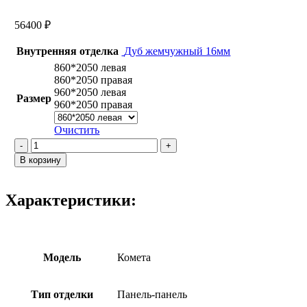
56400
₽
Внутренняя отделка
Дуб жемчужный 16мм
860*2050 левая
860*2050 правая
960*2050 левая
Размер
960*2050 правая
Очистить
Количество
товара
В корзину
Комета
/
Сиена
Характеристики:
1
Дуб
жемчужный
Модель
Комета
Тип отделки
Панель-панель