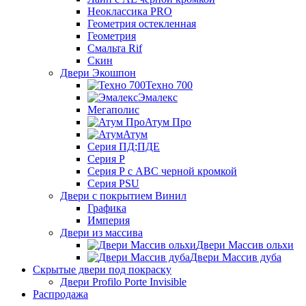
Неоклассика PRO
Геометрия остекленная
Геометрия
Смальта Rif
Скин
Двери Экошпон
Техно 700
Эмалекс
Мегаполис
Атум Про
Атум
Серия ПД;ПДЕ
Серия Р
Серия Р с АВС черной кромкой
Серия PSU
Двери с покрытием Винил
Графика
Империя
Двери из массива
Двери Массив ольхи
Двери Массив дуба
Скрытые двери под покраску
Двери Profilo Porte Invisible
Распродажа