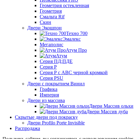
Геометрия остекленная
Геометрия
Смальта Rif
Скин
Двери Экошпон
Техно 700
Эмалекс
Мегаполис
Атум Про
Атум
Серия ПД;ПДЕ
Серия Р
Серия Р с АВС черной кромкой
Серия PSU
Двери с покрытием Винил
Графика
Империя
Двери из массива
Двери Массив ольхи
Двери Массив дуба
Скрытые двери под покраску
Двери Profilo Porte Invisible
Распродажа
Пользуясь сайтом, вы соглашаетесь с использованием cookies