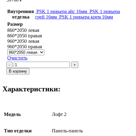
Внутренняя
PSK 1 ривьера айс 16мм
PSK 1 ривьера
отделка
грей 16мм
PSK 1 ривьера крем 16мм
Размер
860*2050 левая
860*2050 правая
960*2050 левая
960*2050 правая
Очистить
Количество
товара
В корзину
Лофт
2
/
Характеристики:
PSK
1
Ривьера
грей
Модель
Лофт 2
Тип отделки
Панель-панель