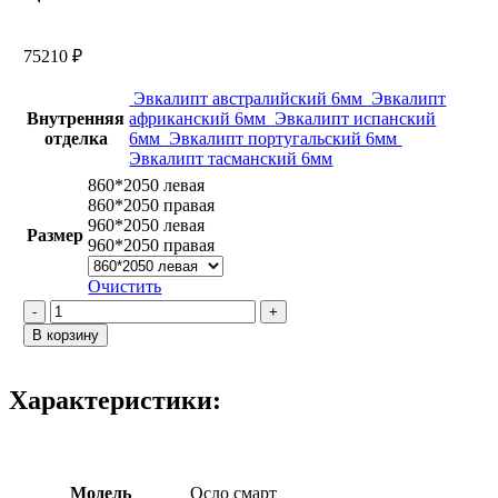
75210
₽
Эвкалипт австралийский 6мм
Эвкалипт
Внутренняя
африканский 6мм
Эвкалипт испанский
отделка
6мм
Эвкалипт португальский 6мм
Эвкалипт тасманский 6мм
860*2050 левая
860*2050 правая
960*2050 левая
Размер
960*2050 правая
Очистить
Количество
товара
В корзину
Осло
смарт
/
Характеристики:
Эвкалипт
испанский
Модель
Осло смарт