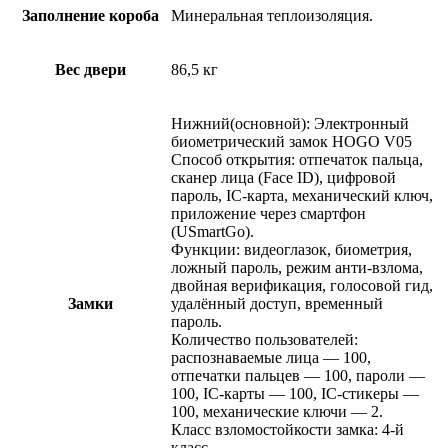
Заполнение короба
Минеральная теплоизоляция.
Вес двери
86,5 кг
Нижний(основной): Электронный
биометрический замок HOGO V05
Способ открытия: отпечаток пальца,
сканер лица (Face ID), цифровой
пароль, IC-карта, механический ключ,
приложение через смартфон
(USmartGo).
Функции: видеоглазок, биометрия,
ложный пароль, режим анти-взлома,
двойная верификация, голосовой гид,
Замки
удалённый доступ, временный
пароль.
Количество пользователей:
распознаваемые лица — 100,
отпечатки пальцев — 100, пароли —
100, IC-карты — 100, IC-стикеры —
100, механические ключи — 2.
Класс взломостойкости замка: 4-й
класс.