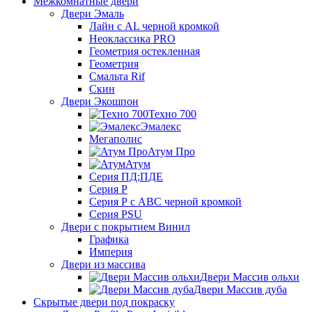
Межкомнатные двери
Двери Эмаль
Лайн с AL черной кромкой
Неоклассика PRO
Геометрия остекленная
Геометрия
Смальта Rif
Скин
Двери Экошпон
Техно 700
Эмалекс
Мегаполис
Атум Про
Атум
Серия ПД;ПДЕ
Серия Р
Серия Р с АВС черной кромкой
Серия PSU
Двери с покрытием Винил
Графика
Империя
Двери из массива
Двери Массив ольхи
Двери Массив дуба
Скрытые двери под покраску