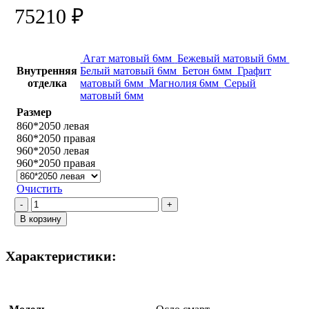
75210
₽
Агат матовый 6мм
Бежевый матовый 6мм
Внутренняя
Белый матовый 6мм
Бетон 6мм
Графит
отделка
матовый 6мм
Магнолия 6мм
Серый
матовый 6мм
Размер
860*2050 левая
860*2050 правая
960*2050 левая
960*2050 правая
Очистить
Количество
товара
В корзину
Осло
смарт
/
Характеристики:
Серый
бетон