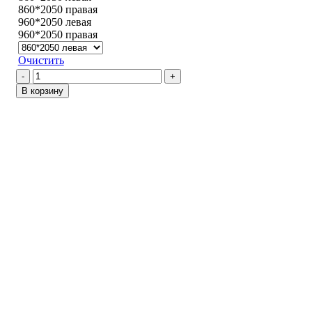
860*2050 правая
960*2050 левая
960*2050 правая
Очистить
Количество
товара
В корзину
Вертикаль
смарт
/
Эвкалипт
африканский