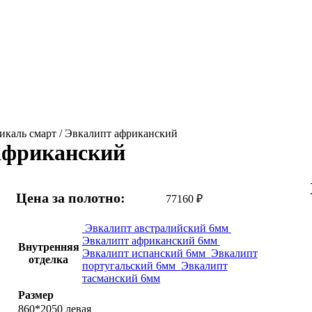
икаль смарт / Эвкалипт африканский
 африканский
Цена за полотно:
77160
₽
Эвкалипт австралийский 6мм
Эвкалипт африканский 6мм
Внутренняя
Эвкалипт испанский 6мм
Эвкалипт
отделка
португальский 6мм
Эвкалипт
тасманский 6мм
Размер
860*2050 левая