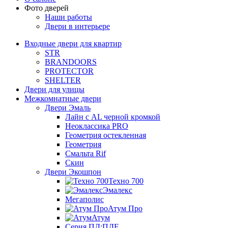
Фото дверей
Наши работы
Двери в интерьере
Входные двери для квартир
STR
BRANDOORS
PROTECTOR
SHELTER
Двери для улицы
Межкомнатные двери
Двери Эмаль
Лайн с AL черной кромкой
Неоклассика PRO
Геометрия остекленная
Геометрия
Смальта Rif
Скин
Двери Экошпон
Техно 700
Эмалекс
Мегаполис
Атум Про
Атум
Серия ПД;ПДЕ