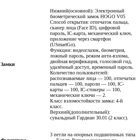
Нижний(основной): Электронный
биометрический замок HOGO V05
Способ открытия: отпечаток пальца,
сканер лица (Face ID), цифровой
пароль, IC-карта, механический ключ,
приложение через смартфон
(USmartGo).
Функции: видеоглазок, биометрия,
ложный пароль, режим анти-взлома,
двойная верификация, голосовой гид,
Замки
удалённый доступ, временный пароль.
Количество пользователей:
распознаваемые лица — 100, отпечатки
пальцев — 100, пароли — 100, IC-
карты — 100, IC-стикеры — 100,
механические ключи — 2.
Класс взломостойкости замка: 4-й
класс.
Верхний(дополнительный):
сувальдный Гардиан 30.01 (2 класс).
3 петли на опорных подшипниках типа