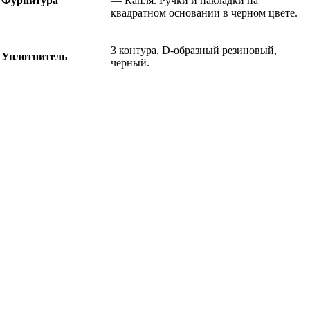
Фурнитура
— Капля. Ручки и накладки на
квадратном основании в черном цвете.
3 контура, D-образный резиновый,
Уплотнитель
черный.