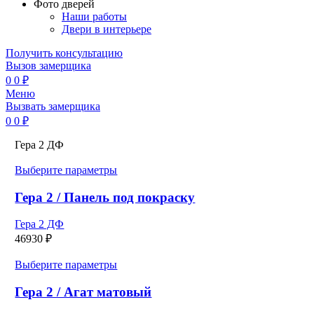
Фото дверей
Наши работы
Двери в интерьере
Получить консультацию
Вызов замерщика
0
0
₽
Меню
Вызвать замерщика
0
0
₽
Гера 2 ДФ
Этот
Выберите параметры
товар
имеет
Гера 2 / Панель под покраску
несколько
вариаций.
Гера 2 ДФ
Опции
46930
₽
можно
выбрать
Этот
Выберите параметры
на
товар
странице
имеет
Гера 2 / Агат матовый
товара.
несколько