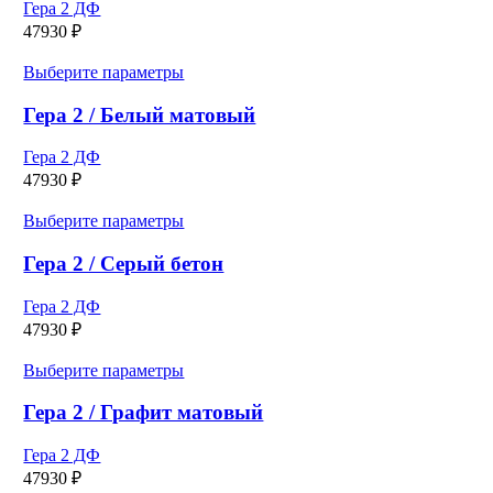
вариаций.
Гера 2 ДФ
Опции
47930
₽
можно
выбрать
Этот
Выберите параметры
на
товар
странице
имеет
Гера 2 / Белый матовый
товара.
несколько
вариаций.
Гера 2 ДФ
Опции
47930
₽
можно
выбрать
Этот
Выберите параметры
на
товар
странице
имеет
Гера 2 / Серый бетон
товара.
несколько
вариаций.
Гера 2 ДФ
Опции
47930
₽
можно
выбрать
Этот
Выберите параметры
на
товар
странице
имеет
Гера 2 / Графит матовый
товара.
несколько
вариаций.
Гера 2 ДФ
Опции
47930
₽
можно