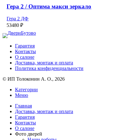
странице
имеет
Гера 2 / Оптима макси зеркало
товара.
несколько
вариаций.
Гера 2 ДФ
Опции
53480
₽
можно
выбрать
на
странице
Гарантия
товара.
Контакты
О салоне
Доставка, монтаж и оплата
Политика конфиденциальности
© ИП Толоконин А. О., 2026
Категории
Меню
Главная
Доставка, монтаж и оплата
Гарантия
Контакты
О салоне
Фото дверей
Наши работы