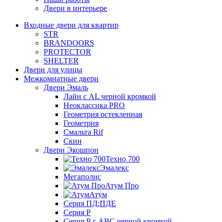
Двери в интерьере
Входные двери для квартир
STR
BRANDOORS
PROTECTOR
SHELTER
Двери для улицы
Межкомнатные двери
Двери Эмаль
Лайн с AL черной кромкой
Неоклассика PRO
Геометрия остекленная
Геометрия
Смальта Rif
Скин
Двери Экошпон
Техно 700
Эмалекс
Мегаполис
Атум Про
Атум
Серия ПД;ПДЕ
Серия Р
Серия Р с АВС черной кромкой