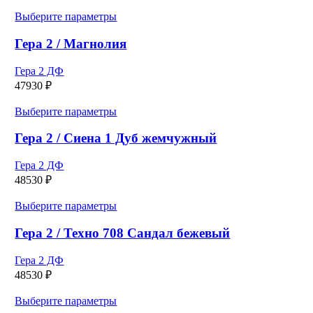
выбрать
Этот
Выберите параметры
на
товар
странице
имеет
Гера 2 / Магнолия
товара.
несколько
вариаций.
Гера 2 ДФ
Опции
47930
₽
можно
выбрать
Этот
Выберите параметры
на
товар
странице
имеет
Гера 2 / Сиена 1 Дуб жемчужный
товара.
несколько
вариаций.
Гера 2 ДФ
Опции
48530
₽
можно
выбрать
Этот
Выберите параметры
на
товар
странице
имеет
Гера 2 / Техно 708 Сандал бежевый
товара.
несколько
вариаций.
Гера 2 ДФ
Опции
48530
₽
можно
выбрать
Этот
Выберите параметры
на
товар