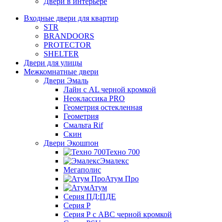
Двери в интерьере
Входные двери для квартир
STR
BRANDOORS
PROTECTOR
SHELTER
Двери для улицы
Межкомнатные двери
Двери Эмаль
Лайн с AL черной кромкой
Неоклассика PRO
Геометрия остекленная
Геометрия
Смальта Rif
Скин
Двери Экошпон
Техно 700
Эмалекс
Мегаполис
Атум Про
Атум
Серия ПД;ПДЕ
Серия Р
Серия Р с АВС черной кромкой