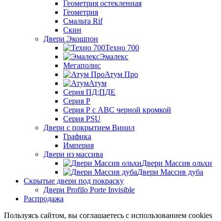
Геометрия остекленная
Геометрия
Смальта Rif
Скин
Двери Экошпон
Техно 700
Эмалекс
Мегаполис
Атум Про
Атум
Серия ПД;ПДЕ
Серия Р
Серия Р с АВС черной кромкой
Серия PSU
Двери с покрытием Винил
Графика
Империя
Двери из массива
Двери Массив ольхи
Двери Массив дуба
Скрытые двери под покраску
Двери Profilo Porte Invisible
Распродажа
Пользуясь сайтом, вы соглашаетесь с использованием cookies