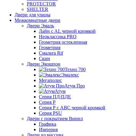
PROTECTOR
SHELTER
Двери для улицы
Межкомнатные двери
Двери Эмаль
Лайн с AL черной кромкой
Неоклассика PRO
Геометрия остекленная
Геометрия
Смальта Rif
Скин
Двери Экошпон
Техно 700
Эмалекс
Мегаполис
Атум Про
Атум
Серия ПД;ПДЕ
Серия Р
Серия Р с АВС черной кромкой
Серия PSU
Двери с покрытием Винил
Графика
Империя
Двери из массива