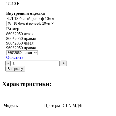
57410
₽
Внутренняя отделка
ФЛ 18 белый рельеф 10мм
Размер
860*2050 левая
860*2050 правая
960*2050 левая
960*2050 правая
Очистить
Количество
товара
В корзину
Протерма
GLN
МДФ
Характеристики:
Модель
Протерма GLN МДФ