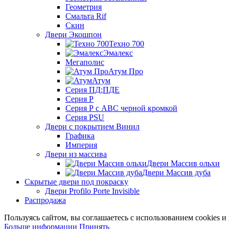
Геометрия
Смальта Rif
Скин
Двери Экошпон
Техно 700
Эмалекс
Мегаполис
Атум Про
Атум
Серия ПД;ПДЕ
Серия Р
Серия Р с АВС черной кромкой
Серия PSU
Двери с покрытием Винил
Графика
Империя
Двери из массива
Двери Массив ольхи
Двери Массив дуба
Скрытые двери под покраску
Двери Profilo Porte Invisible
Распродажа
Пользуясь сайтом, вы соглашаетесь с использованием cookies 
Больше
Больше информации
Принять