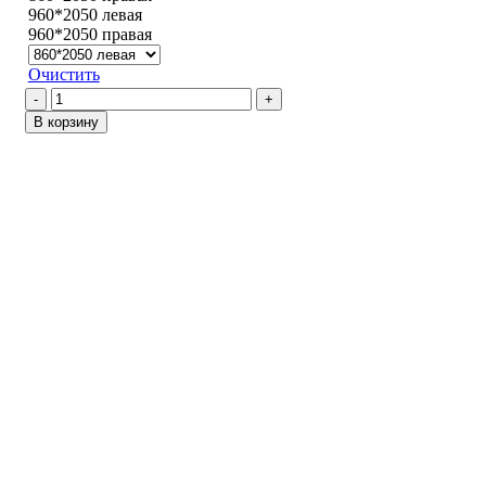
960*2050 левая
960*2050 правая
Очистить
Количество
товара
В корзину
Альфа
/
Белый
матовый