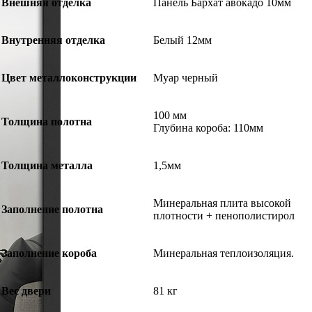
Внешняя отделка
Панель Бархат авокадо 10мм
Внутренняя отделка
Белый 12мм
Цвет металлоконструкции
Муар черный
100 мм
Толщина полотна
Глубина короба: 110мм
Толщина металла
1,5мм
Минеральная плита высокой
Заполнение полотна
плотности + пенополистирол
Заполнение короба
Минеральная теплоизоляция.
Вес двери
81 кг