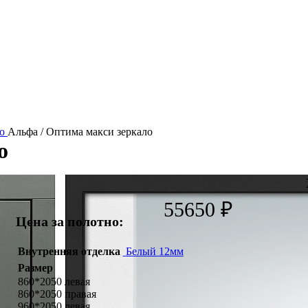
до
Альфа / Оптима макси зеркало
о
55650
₽
Цена за полотно:
Внутренняя отделка
Белый 12мм
Размер
860*2050 левая
860*2050 правая
960*2050 левая