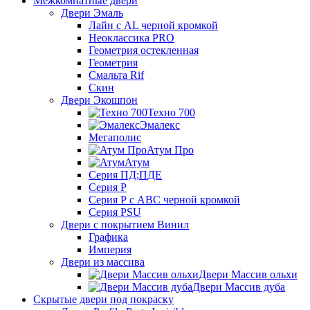
Межкомнатные двери
Двери Эмаль
Лайн с AL черной кромкой
Неоклассика PRO
Геометрия остекленная
Геометрия
Смальта Rif
Скин
Двери Экошпон
Техно 700
Эмалекс
Мегаполис
Атум Про
Атум
Серия ПД;ПДЕ
Серия Р
Серия Р с АВС черной кромкой
Серия PSU
Двери с покрытием Винил
Графика
Империя
Двери из массива
Двери Массив ольхи
Двери Массив дуба
Скрытые двери под покраску