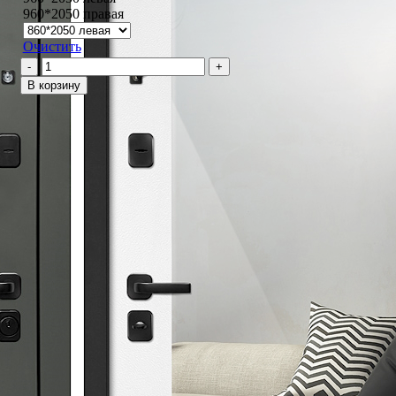
960*2050 правая
Очистить
Количество
товара
В корзину
Альфа
/
Оптима
макси
зеркало