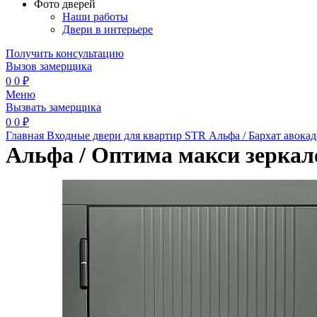
Фото дверей
Наши работы
Двери в интерьере
Получить консультацию
Вызов замерщика
0
0
₽
Меню
Вызвать замерщика
0
0
₽
Главная
Входные двери для квартир
STR
Альфа / Бархат авока
Альфа / Оптима макси зеркал