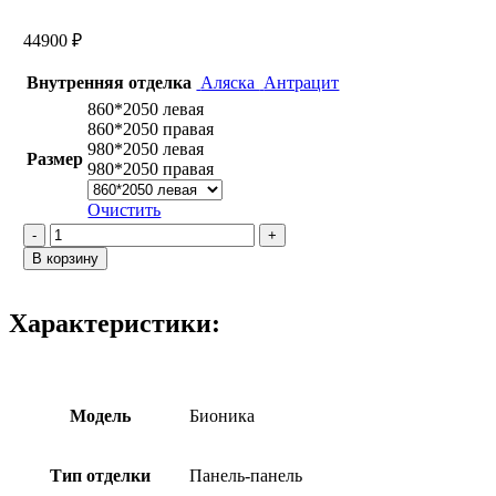
44900
₽
Внутренняя отделка
Аляска
Антрацит
860*2050 левая
860*2050 правая
980*2050 левая
Размер
980*2050 правая
Очистить
Количество
товара
В корзину
Бионика
/
Антрацит
Характеристики:
073
Горизонт
Модель
Бионика
Тип отделки
Панель-панель