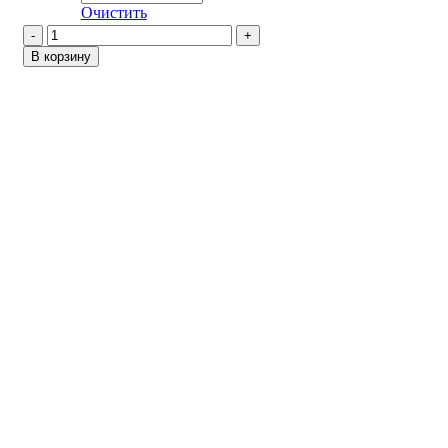
Очистить
Количество
товара
В корзину
Бионика
/
Черный
024
Зеркало
макси