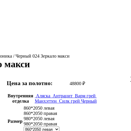
оника / Черный 024 Зеркало макси
о макси
Цена за полотно:
48800
₽
Внутренняя
Аляска
Антрацит
Варм грей
отделка
Манхэттен
Силк грей
Черный
860*2050 левая
860*2050 правая
980*2050 левая
Размер
980*2050 правая