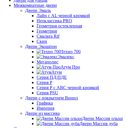
Двери для улицы
Межкомнатные двери
Двери Эмаль
Лайн с AL черной кромкой
Неоклассика PRO
Геометрия остекленная
Геометрия
Смальта Rif
Скин
Двери Экошпон
Техно 700
Эмалекс
Мегаполис
Атум Про
Атум
Серия ПД;ПДЕ
Серия Р
Серия Р с АВС черной кромкой
Серия PSU
Двери с покрытием Винил
Графика
Империя
Двери из массива
Двери Массив ольхи
Двери Массив дуба