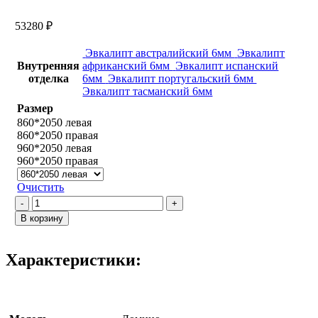
53280
₽
Эвкалипт австралийский 6мм
Эвкалипт
Внутренняя
африканский 6мм
Эвкалипт испанский
отделка
6мм
Эвкалипт португальский 6мм
Эвкалипт тасманский 6мм
Размер
860*2050 левая
860*2050 правая
960*2050 левая
960*2050 правая
Очистить
Количество
товара
В корзину
Домино
/
Эвкалипт
Характеристики:
тасманский