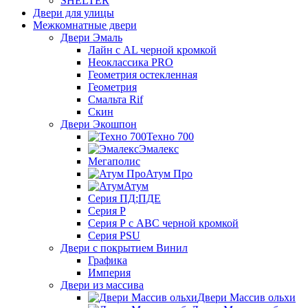
SHELTER
Двери для улицы
Межкомнатные двери
Двери Эмаль
Лайн с AL черной кромкой
Неоклассика PRO
Геометрия остекленная
Геометрия
Смальта Rif
Скин
Двери Экошпон
Техно 700
Эмалекс
Мегаполис
Атум Про
Атум
Серия ПД;ПДЕ
Серия Р
Серия Р с АВС черной кромкой
Серия PSU
Двери с покрытием Винил
Графика
Империя
Двери из массива
Двери Массив ольхи