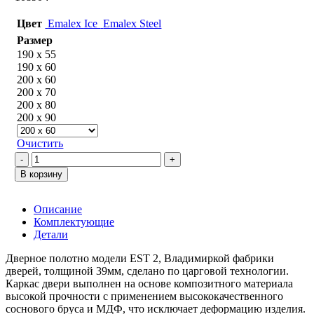
Цвет
Emalex Ice
Emalex Steel
Размер
190 х 55
190 х 60
200 х 60
200 х 70
200 х 80
200 х 90
Очистить
Количество
товара
В корзину
EST
2
Steel
Описание
Комплектующие
Детали
Дверное полотно модели EST 2, Владимиркой фабрики
дверей, толщиной 39мм, сделано по царговой технологии.
Каркас двери выполнен на основе композитного материала
высокой прочности с применением высококачественного
соснового бруса и МДФ, что исключает деформацию изделия.