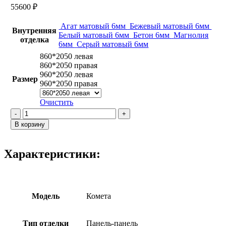
55600
₽
Агат матовый 6мм
Бежевый матовый 6мм
Внутренняя
Белый матовый 6мм
Бетон 6мм
Магнолия
отделка
6мм
Серый матовый 6мм
860*2050 левая
860*2050 правая
960*2050 левая
Размер
960*2050 правая
Очистить
Количество
товара
В корзину
Комета
/
Бежевый
Характеристики:
матовый
Модель
Комета
Тип отделки
Панель-панель