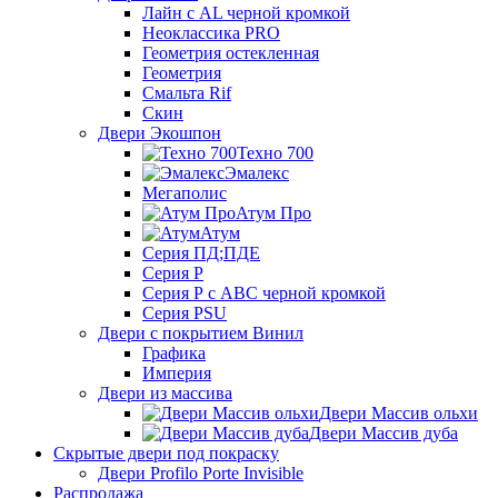
Лайн с AL черной кромкой
Неоклассика PRO
Геометрия остекленная
Геометрия
Смальта Rif
Скин
Двери Экошпон
Техно 700
Эмалекс
Мегаполис
Атум Про
Атум
Серия ПД;ПДЕ
Серия Р
Серия Р с АВС черной кромкой
Серия PSU
Двери с покрытием Винил
Графика
Империя
Двери из массива
Двери Массив ольхи
Двери Массив дуба
Скрытые двери под покраску
Двери Profilo Porte Invisible
Распродажа