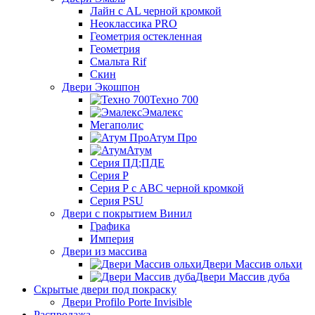
Лайн с AL черной кромкой
Неоклассика PRO
Геометрия остекленная
Геометрия
Смальта Rif
Скин
Двери Экошпон
Техно 700
Эмалекс
Мегаполис
Атум Про
Атум
Серия ПД;ПДЕ
Серия Р
Серия Р с АВС черной кромкой
Серия PSU
Двери с покрытием Винил
Графика
Империя
Двери из массива
Двери Массив ольхи
Двери Массив дуба
Скрытые двери под покраску
Двери Profilo Porte Invisible
Распродажа