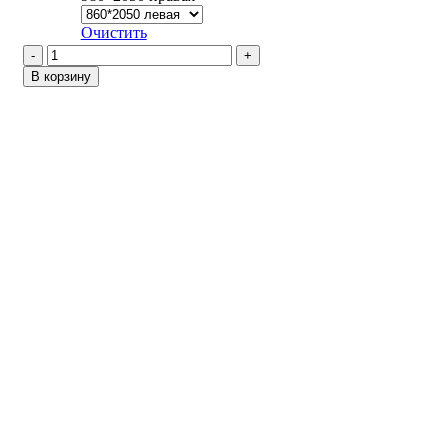
Очистить
Количество
товара
В корзину
Континент
/
Аляска
082
Никель