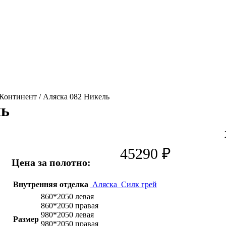
Континент / Аляска 082 Никель
ль
45290
₽
Цена за полотно:
Внутренняя отделка
Аляска
Силк грей
860*2050 левая
860*2050 правая
980*2050 левая
Размер
980*2050 правая