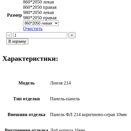
860*2050 левая
860*2050 правая
980*2050 левая
Размер
980*2050 правая
Очистить
Количество
товара
В корзину
Линэя
214
/
Характеристики:
Версаль
2
Дуб
корица
Модель
Линэя 214
Тип отделки
Панель-панель
Внешняя отделка
Панель ФЛ 214 коричнево-серая 10мм
Внутренняя отделка
Дуб корица 16мм