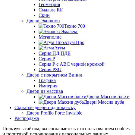
Геометрия
Смальта Rif
Скин
Двери Экошпон
Техно 700
Эмалекс
Мегаполис
Атум Про
Атум
Серия ПД;ПДЕ
Серия Р
Серия Р с АВС черной кромкой
Серия PSU
Двери с покрытием Винил
Графика
Империя
Двери из массива
Двери Массив ольхи
Двери Массив дуба
Скрытые двери под покраску
Двери Profilo Porte Invisible
Распродажа
Пользуясь сайтом, вы соглашаетесь с использованием cookies
и политикой использования персональных данных.