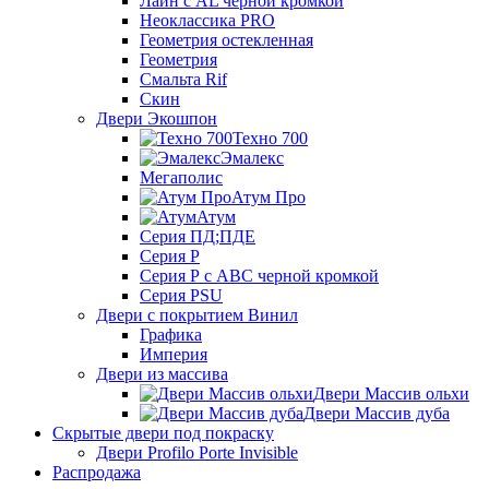
Лайн с AL черной кромкой
Неоклассика PRO
Геометрия остекленная
Геометрия
Смальта Rif
Скин
Двери Экошпон
Техно 700
Эмалекс
Мегаполис
Атум Про
Атум
Серия ПД;ПДЕ
Серия Р
Серия Р с АВС черной кромкой
Серия PSU
Двери с покрытием Винил
Графика
Империя
Двери из массива
Двери Массив ольхи
Двери Массив дуба
Скрытые двери под покраску
Двери Profilo Porte Invisible
Распродажа