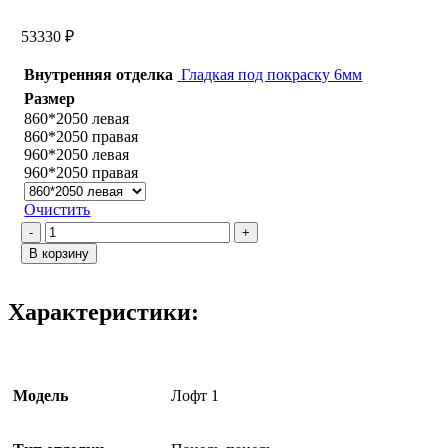
53330
₽
Внутренняя отделка
Гладкая под покраску 6мм
Размер
860*2050 левая
860*2050 правая
960*2050 левая
960*2050 правая
Очистить
Количество
товара
В корзину
Лофт
1
/
Характеристики:
Панель
под
покраску
Модель
Лофт 1