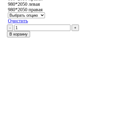
980*2050 левая
980*2050 правая
Очистить
Количество
товара
В корзину
Октава
150
/
Агат
зеркало