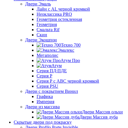
Двери Эмаль
Лайн с AL черной кромкой
Неоклассика PRO
Геометрия остекленная
Геометрия
Смальта Rif
Скин
Двери Экошпон
Техно 700
Эмалекс
Мегаполис
Атум Про
Атум
Серия ПД;ПДЕ
Серия Р
Серия Р с АВС черной кромкой
Серия PSU
Двери с покрытием Винил
Графика
Империя
Двери из массива
Двери Массив ольхи
Двери Массив дуба
Скрытые двери под покраску
Двери Profilo Porte Invisible