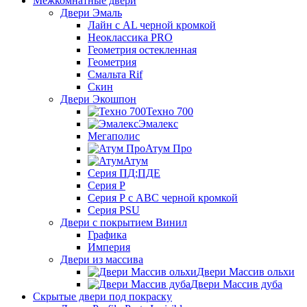
Межкомнатные двери
Двери Эмаль
Лайн с AL черной кромкой
Неоклассика PRO
Геометрия остекленная
Геометрия
Смальта Rif
Скин
Двери Экошпон
Техно 700
Эмалекс
Мегаполис
Атум Про
Атум
Серия ПД;ПДЕ
Серия Р
Серия Р с АВС черной кромкой
Серия PSU
Двери с покрытием Винил
Графика
Империя
Двери из массива
Двери Массив ольхи
Двери Массив дуба
Скрытые двери под покраску