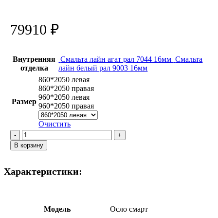
79910
₽
Внутренняя
Смальта лайн агат рал 7044 16мм
Смальта
отделка
лайн белый рал 9003 16мм
860*2050 левая
860*2050 правая
960*2050 левая
Размер
960*2050 правая
Очистить
Количество
товара
В корзину
Осло
смарт
/
Характеристики:
Смальта
лайн
02
Агат
Модель
Осло смарт
RAL