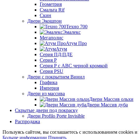
Геометрия
Смальта Rif
Скин
Двери Экошпон
Техно 700
Эмалекс
Мегаполис
Атум Про
Атум
Серия ПД;ПДЕ
Серия Р
Серия Р с АВС черной кромкой
Серия PSU
Двери с покрытием Винил
Графика
Империя
Двери из массива
Двери Массив ольхи
Двери Массив дуба
Скрытые двери под покраску
Двери Profilo Porte Invisible
Распродажа
Пользуясь сайтом, вы соглашаетесь с использованием cookies 
Больше
Больше информации
Принять