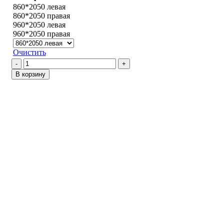
860*2050 левая
860*2050 правая
960*2050 левая
960*2050 правая
Очистить
Количество
товара
В корзину
Осло
/
Техно
708
Манхэттен