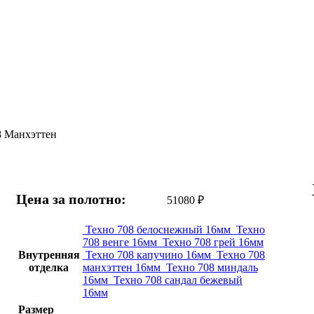
8 Манхэттен
Цена за полотно:
51080
₽
Техно 708 белоснежный 16мм
Техно
708 венге 16мм
Техно 708 грей 16мм
Внутренняя
Техно 708 капучино 16мм
Техно 708
отделка
манхэттен 16мм
Техно 708 миндаль
16мм
Техно 708 сандал бежевый
16мм
Размер