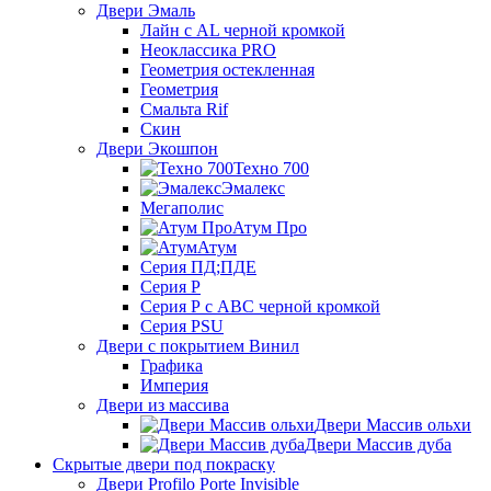
Двери Эмаль
Лайн с AL черной кромкой
Неоклассика PRO
Геометрия остекленная
Геометрия
Смальта Rif
Скин
Двери Экошпон
Техно 700
Эмалекс
Мегаполис
Атум Про
Атум
Серия ПД;ПДЕ
Серия Р
Серия Р с АВС черной кромкой
Серия PSU
Двери с покрытием Винил
Графика
Империя
Двери из массива
Двери Массив ольхи
Двери Массив дуба
Скрытые двери под покраску
Двери Profilo Porte Invisible