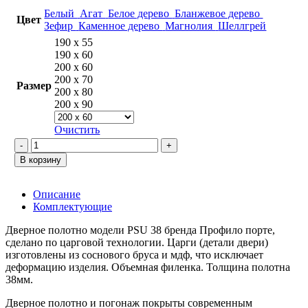
Белый
Агат
Белое дерево
Бланжевое дерево
Цвет
Зефир
Каменное дерево
Магнолия
Шеллгрей
190 х 55
190 х 60
200 х 60
200 х 70
Размер
200 х 80
200 х 90
Очистить
Количество
товара
В корзину
PSU
38
Белый
Описание
Комплектующие
Дверное полотно модели PSU 38 бренда Профило порте,
сделано по царговой технологии. Царги (детали двери)
изготовлены из соснового бруса и мдф, что исключает
деформацию изделия. Объемная филенка. Толщина полотна
38мм.
Дверное полотно и погонаж покрыты современным