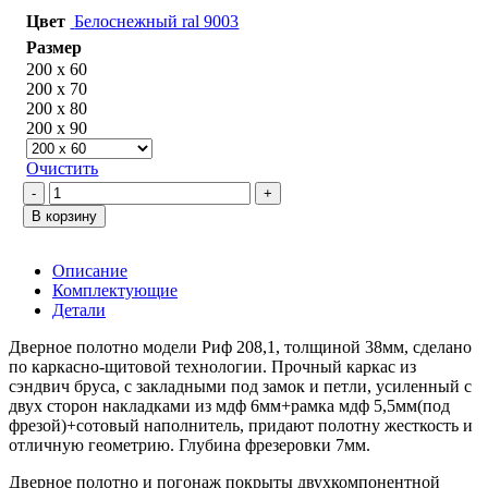
Цвет
Белоснежный ral 9003
Размер
200 х 60
200 х 70
200 х 80
200 х 90
Очистить
Количество
товара
В корзину
Rif
208,1
Белый
Описание
Комплектующие
Детали
Дверное полотно модели Риф 208,1, толщиной 38мм, сделано
по каркасно-щитовой технологии. Прочный каркас из
сэндвич бруса, с закладными под замок и петли, усиленный с
двух сторон накладками из мдф 6мм+рамка мдф 5,5мм(под
фрезой)+сотовый наполнитель, придают полотну жесткость и
отличную геометрию. Глубина фрезеровки 7мм.
Дверное полотно и погонаж покрыты двухкомпонентной