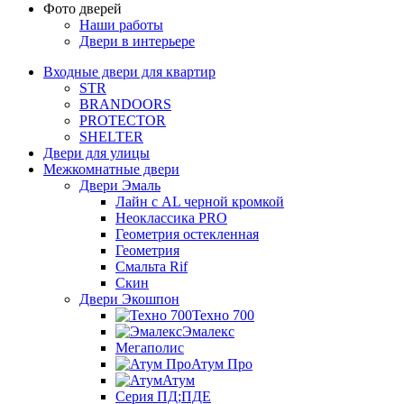
Фото дверей
Наши работы
Двери в интерьере
Входные двери для квартир
STR
BRANDOORS
PROTECTOR
SHELTER
Двери для улицы
Межкомнатные двери
Двери Эмаль
Лайн с AL черной кромкой
Неоклассика PRO
Геометрия остекленная
Геометрия
Смальта Rif
Скин
Двери Экошпон
Техно 700
Эмалекс
Мегаполис
Атум Про
Атум
Серия ПД;ПДЕ