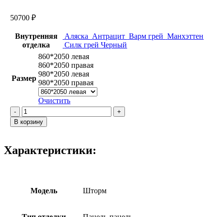
50700
₽
Внутренняя
Аляска
Антрацит
Варм грей
Манхэттен
отделка
Силк грей
Черный
860*2050 левая
860*2050 правая
980*2050 левая
Размер
980*2050 правая
Очистить
Количество
товара
В корзину
Шторм
/
Варм
Характеристики:
грей
024
Зеркало
макси
Модель
Шторм
Тип отделки
Панель-панель