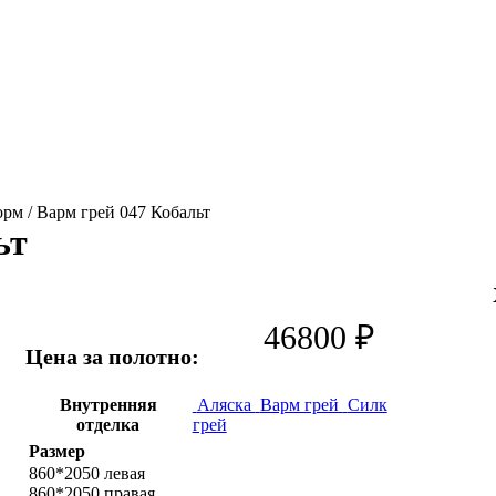
рм / Варм грей 047 Кобальт
ьт
46800
₽
Цена за полотно:
Внутренняя
Аляска
Варм грей
Силк
отделка
грей
Размер
860*2050 левая
860*2050 правая