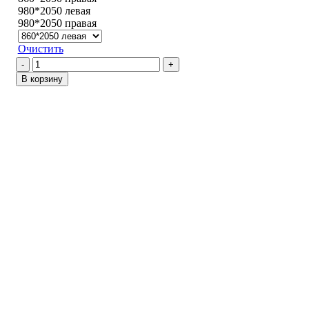
980*2050 левая
980*2050 правая
Очистить
Количество
товара
В корзину
Шторм
/
Варм
грей
047
Кобальт