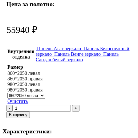
Цена за полотно:
55940
₽
Панель Агат зеркало
Панель Белоснежный
Внутренняя
зеркало
Панель Венге зеркало
Панель
отделка
Сандал белый зеркало
Размер
860*2050 левая
860*2050 правая
980*2050 левая
980*2050 правая
Очистить
Количество
товара
В корзину
Сити-1
с
фальш-
Характеристики:
фрамугой