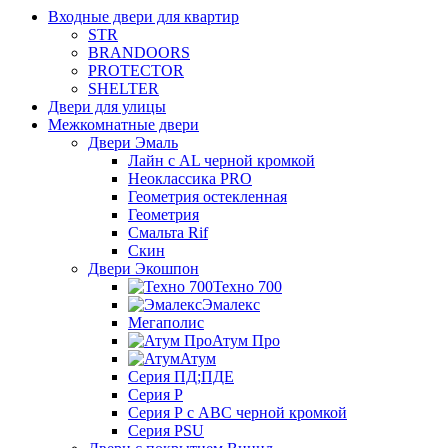
Входные двери для квартир
STR
BRANDOORS
PROTECTOR
SHELTER
Двери для улицы
Межкомнатные двери
Двери Эмаль
Лайн с AL черной кромкой
Неоклассика PRO
Геометрия остекленная
Геометрия
Смальта Rif
Скин
Двери Экошпон
Техно 700
Эмалекс
Мегаполис
Атум Про
Атум
Серия ПД;ПДЕ
Серия Р
Серия Р с АВС черной кромкой
Серия PSU