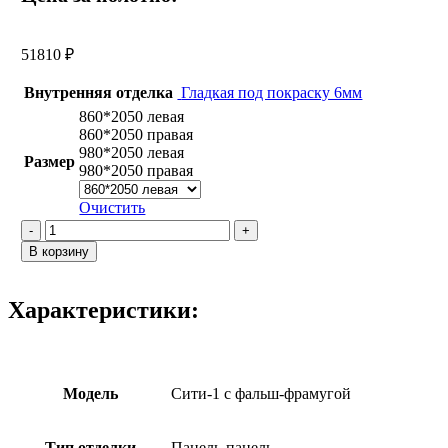
51810
₽
Внутренняя отделка
Гладкая под покраску 6мм
860*2050 левая
860*2050 правая
980*2050 левая
Размер
980*2050 правая
Очистить
Количество
товара
В корзину
Сити-1
с
фальш-
Характеристики:
фрамугой
/
Панель
под
покраску
Модель
Сити-1 с фальш-фрамугой
Тип отделки
Панель-панель