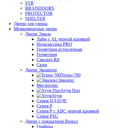
STR
BRANDOORS
PROTECTOR
SHELTER
Двери для улицы
Межкомнатные двери
Двери Эмаль
Лайн с AL черной кромкой
Неоклассика PRO
Геометрия остекленная
Геометрия
Смальта Rif
Скин
Двери Экошпон
Техно 700
Эмалекс
Мегаполис
Атум Про
Атум
Серия ПД;ПДЕ
Серия Р
Серия Р с АВС черной кромкой
Серия PSU
Двери с покрытием Винил
Графика