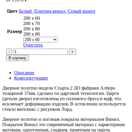
Цвет
Белый
Платина винил
Серый винил
200 х 60
200 х 70
200 х 80
Размер
200 х 90
Очистить
Количество
товара
В корзину
Спарта
2
ДО
Описание
Платина
Комплектующие
Дверное полотно модели Спарта 2 ДО фабрики Алберо
толщиной 37мм, сделано по царговой технологии. Царги
(детали двери) изготовлены из соснового бруса и мдф, что
исключает деформацию изделия. В остеклении используется
стекло мателюкс с рисунком Лорд.
Дверное полотно и погонаж покрыты материалом Винил.
Покрытие Винил это современный материал с характерным
матовым, однотонным, гладким, приятным на ощупь