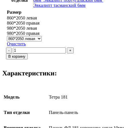
отделка
6мм
Эвкалипт португальский 6мм
Эвкалипт тасманский 6мм
Размер
860*2050 левая
860*2050 правая
980*2050 левая
980*2050 правая
Очистить
Количество
товара
В корзину
Тетра
181
/
Характеристики:
Эвкалипт
испанский
Модель
Тетра 181
Тип отделки
Панель-панель
Внешняя отделка
Панель ФЛ 181 коричнево-серая 10мм