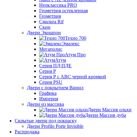
Неоклассика PRO
Геометрия остекленная
Геометрия
Смальта Rif
Скин
Двери Экошпон
Техно 700
Эмалекс
Мегаполис
Атум Про
Атум
Серия ПД;ПДЕ
Серия Р
Серия Р с АВС черной кромкой
Серия PSU
Двери с покрытием Винил
Графика
Империя
Двери из массива
Двери Массив ольхи
Двери Массив дуба
Скрытые двери под покраску
Двери Profilo Porte Invisible
Распродажа