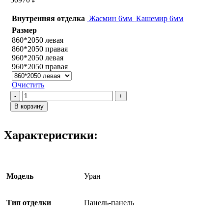
Внутренняя отделка
Жасмин 6мм
Кашемир 6мм
Размер
860*2050 левая
860*2050 правая
960*2050 левая
960*2050 правая
Очистить
Количество
товара
В корзину
Уран
/
ПДЕ
Характеристики:
4
Кашемир
Модель
Уран
Тип отделки
Панель-панель