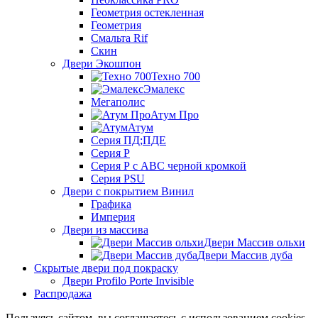
Геометрия остекленная
Геометрия
Смальта Rif
Скин
Двери Экошпон
Техно 700
Эмалекс
Мегаполис
Атум Про
Атум
Серия ПД;ПДЕ
Серия Р
Серия Р с АВС черной кромкой
Серия PSU
Двери с покрытием Винил
Графика
Империя
Двери из массива
Двери Массив ольхи
Двери Массив дуба
Скрытые двери под покраску
Двери Profilo Porte Invisible
Распродажа
Пользуясь сайтом, вы соглашаетесь с использованием cookies