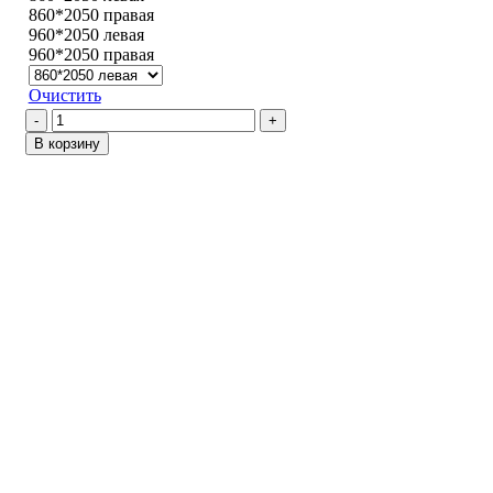
860*2050 правая
960*2050 левая
960*2050 правая
Очистить
Количество
товара
В корзину
Вертикаль
/
Эвкалипт
австралийский