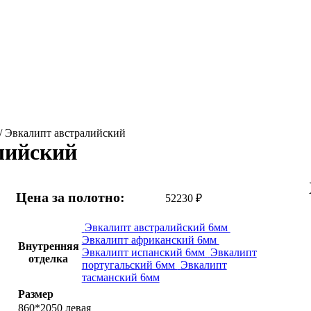
/ Эвкалипт австралийский
лийский
Цена за полотно:
52230
₽
Эвкалипт австралийский 6мм
Эвкалипт африканский 6мм
Внутренняя
Эвкалипт испанский 6мм
Эвкалипт
отделка
португальский 6мм
Эвкалипт
тасманский 6мм
Размер
860*2050 левая