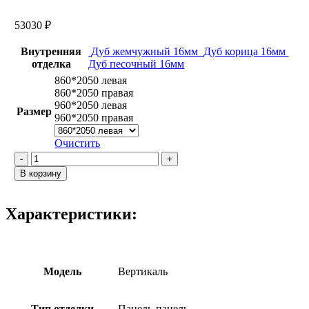
53030
₽
Внутренняя
Дуб жемчужный 16мм
Дуб корица 16мм
отделка
Дуб песочный 16мм
860*2050 левая
860*2050 правая
960*2050 левая
Размер
960*2050 правая
Очистить
Количество
товара
В корзину
Вертикаль
/
Версаль
Характеристики:
2
Дуб
песочный
Модель
Вертикаль
Тип отделки
Панель-панель