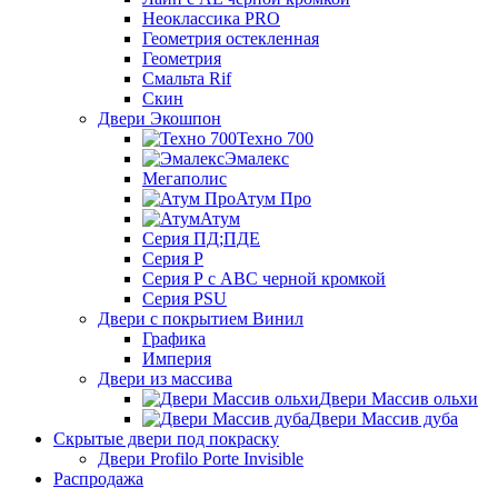
Неоклассика PRO
Геометрия остекленная
Геометрия
Смальта Rif
Скин
Двери Экошпон
Техно 700
Эмалекс
Мегаполис
Атум Про
Атум
Серия ПД;ПДЕ
Серия Р
Серия Р с АВС черной кромкой
Серия PSU
Двери с покрытием Винил
Графика
Империя
Двери из массива
Двери Массив ольхи
Двери Массив дуба
Скрытые двери под покраску
Двери Profilo Porte Invisible
Распродажа