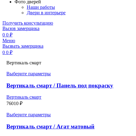
Фото дверей
Наши работы
Двери в интерьере
Получить консультацию
Вызов замерщика
0
0
₽
Меню
Вызвать замерщика
0
0
₽
Вертикаль смарт
Этот
Выберите параметры
товар
имеет
Вертикаль смарт / Панель под покраску
несколько
вариаций.
Вертикаль смарт
Опции
76010
₽
можно
выбрать
Этот
Выберите параметры
на
товар
странице
имеет
Вертикаль смарт / Агат матовый
товара.
несколько