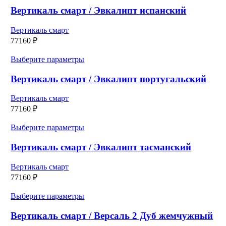
странице
имеет
Вертикаль смарт / Эвкалипт испанский
товара.
несколько
вариаций.
Вертикаль смарт
Опции
77160
₽
можно
выбрать
Этот
Выберите параметры
на
товар
странице
имеет
Вертикаль смарт / Эвкалипт португальский
товара.
несколько
вариаций.
Вертикаль смарт
Опции
77160
₽
можно
выбрать
Этот
Выберите параметры
на
товар
странице
имеет
Вертикаль смарт / Эвкалипт тасманский
товара.
несколько
вариаций.
Вертикаль смарт
Опции
77160
₽
можно
выбрать
Этот
Выберите параметры
на
товар
странице
имеет
Вертикаль смарт / Версаль 2 Дуб жемчужный
товара.
несколько