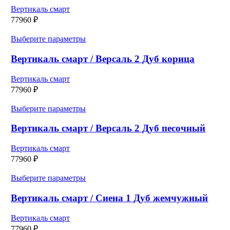
вариаций.
Вертикаль смарт
Опции
77960
₽
можно
выбрать
Этот
Выберите параметры
на
товар
странице
имеет
Вертикаль смарт / Версаль 2 Дуб корица
товара.
несколько
вариаций.
Вертикаль смарт
Опции
77960
₽
можно
выбрать
Этот
Выберите параметры
на
товар
странице
имеет
Вертикаль смарт / Версаль 2 Дуб песочный
товара.
несколько
вариаций.
Вертикаль смарт
Опции
77960
₽
можно
выбрать
Этот
Выберите параметры
на
товар
странице
имеет
Вертикаль смарт / Сиена 1 Дуб жемчужный
товара.
несколько
вариаций.
Вертикаль смарт
Опции
77960
₽