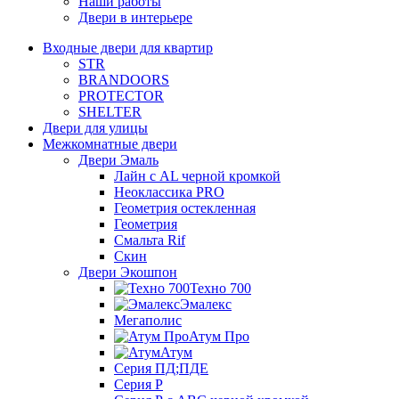
Наши работы
Двери в интерьере
Входные двери для квартир
STR
BRANDOORS
PROTECTOR
SHELTER
Двери для улицы
Межкомнатные двери
Двери Эмаль
Лайн с AL черной кромкой
Неоклассика PRO
Геометрия остекленная
Геометрия
Смальта Rif
Скин
Двери Экошпон
Техно 700
Эмалекс
Мегаполис
Атум Про
Атум
Серия ПД;ПДЕ
Серия Р