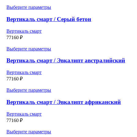
выбрать
Этот
Выберите параметры
на
товар
странице
имеет
Вертикаль смарт / Серый бетон
товара.
несколько
вариаций.
Вертикаль смарт
Опции
77160
₽
можно
выбрать
Этот
Выберите параметры
на
товар
странице
имеет
Вертикаль смарт / Эвкалипт австралийский
товара.
несколько
вариаций.
Вертикаль смарт
Опции
77160
₽
можно
выбрать
Этот
Выберите параметры
на
товар
странице
имеет
Вертикаль смарт / Эвкалипт африканский
товара.
несколько
вариаций.
Вертикаль смарт
Опции
77160
₽
можно
выбрать
Этот
Выберите параметры
на
товар