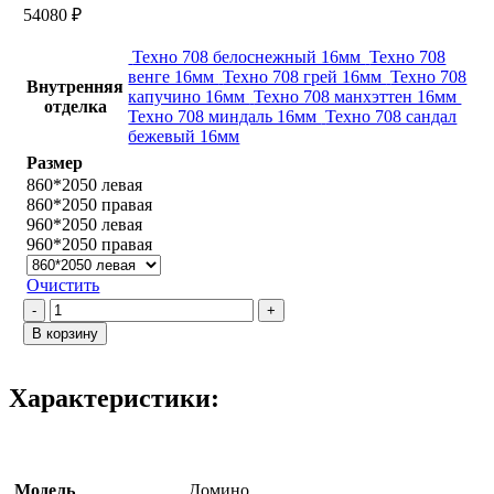
54080
₽
Техно 708 белоснежный 16мм
Техно 708
венге 16мм
Техно 708 грей 16мм
Техно 708
Внутренняя
капучино 16мм
Техно 708 манхэттен 16мм
отделка
Техно 708 миндаль 16мм
Техно 708 сандал
бежевый 16мм
Размер
860*2050 левая
860*2050 правая
960*2050 левая
960*2050 правая
Очистить
Количество
товара
В корзину
Домино
/
Техно
Характеристики:
708
Капучино
Модель
Домино