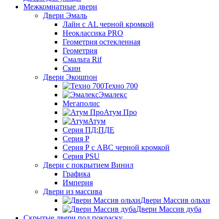
Межкомнатные двери
Двери Эмаль
Лайн с AL черной кромкой
Неоклассика PRO
Геометрия остекленная
Геометрия
Смальта Rif
Скин
Двери Экошпон
Техно 700
Эмалекс
Мегаполис
Атум Про
Атум
Серия ПД;ПДЕ
Серия Р
Серия Р с АВС черной кромкой
Серия PSU
Двери с покрытием Винил
Графика
Империя
Двери из массива
Двери Массив ольхи
Двери Массив дуба
Скрытые двери под покраску