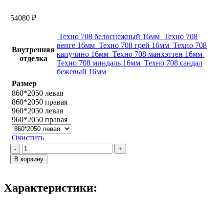
54080
₽
Техно 708 белоснежный 16мм
Техно 708
венге 16мм
Техно 708 грей 16мм
Техно 708
Внутренняя
капучино 16мм
Техно 708 манхэттен 16мм
отделка
Техно 708 миндаль 16мм
Техно 708 сандал
бежевый 16мм
Размер
860*2050 левая
860*2050 правая
960*2050 левая
960*2050 правая
Очистить
Количество
товара
В корзину
Домино
/
Техно
Характеристики:
708
Сандал
бежевый