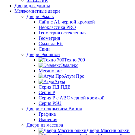
SHELTER
Двери для улицы
Межкомнатные двери
Двери Эмаль
Лайн с AL черной кромкой
Неоклассика PRO
Геометрия остекленная
Геометрия
Смальта Rif
Скин
Двери Экошпон
Техно 700
Эмалекс
Мегаполис
Атум Про
Атум
Серия ПД;ПДЕ
Серия Р
Серия Р с АВС черной кромкой
Серия PSU
Двери с покрытием Винил
Графика
Империя
Двери из массива
Двери Массив ольхи